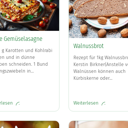
e Gemüselasagne
Walnussbrot
0 g Karotten und Kohlrabi
en und in dünne
Rezept für 1kg Walnussbr
ben schneiden. 1 Bund
Kerstin Birkner(Anstelle 
ingszwiebeln in…
Walnüssen können auch
Kürbiskerne oder…
rlesen
Weiterlesen