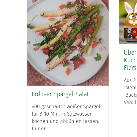
Über
Kuche
Eier
Aus 2 
Mehl,
Erdbeer-Spargel-Salat
Backp
Vanil
400 geschälter weißer Spargel
für 8-10 Min. in Salzwasser
kochen und abkühlen lassen.
In der…