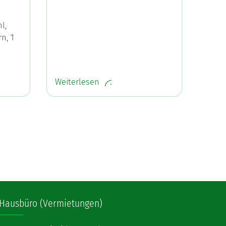
l,
rn, 1
Weiterlesen
Hausbüro (Vermietungen)