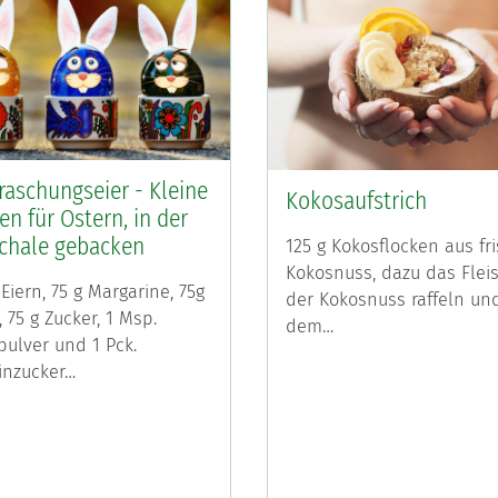
raschungseier - Kleine
Kokosaufstrich
n für Ostern, in der
schale gebacken
125 g Kokosflocken aus fr
Kokosnuss, dazu das Flei
Eiern, 75 g Margarine, 75g
der Kokosnuss raffeln un
 75 g Zucker, 1 Msp.
dem…
ulver und 1 Pck.
linzucker…