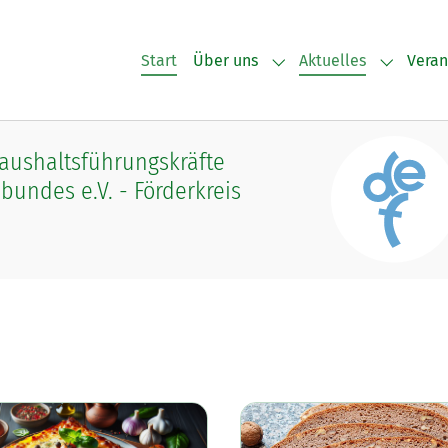
Start
Über uns
Aktuelles
Veran
Submenu for "Über uns
Submenu 
Haushaltsführungskräfte
undes e.V. - Förderkreis