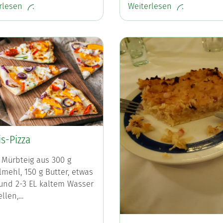
rlesen
Weiterlesen
s-Pizza
 Mürbteig aus 300 g
lmehl, 150 g Butter, etwas
und 2-3 EL kaltem Wasser
ellen,…