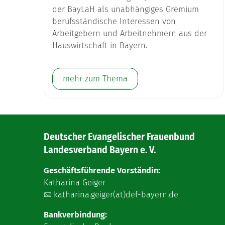
der BayLaH als unabhängiges Gremium
berufsständische Interessen von
Arbeitgebern und Arbeitnehmern aus der
Hauswirtschaft in Bayern.
mehr zum Thema
Deutscher Evangelischer Frauenbund
Landesverband Bayern e. V.
Geschäftsführende Vorständin:
Katharina Geiger
katharina.geiger(at)def-bayern.de
Bankverbindung: