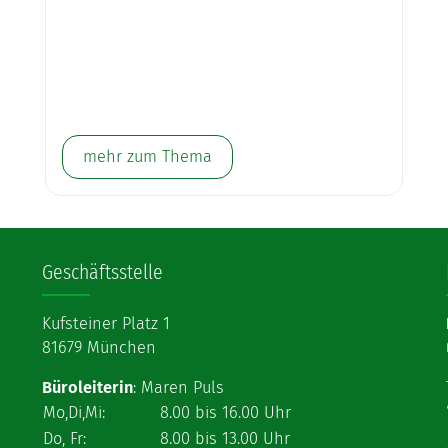
mehr zum Thema
Geschäftsstelle
Kufsteiner Platz 1
81679 München
Büroleiterin
: Maren Puls
Mo,Di,Mi:
8.00 bis 16.00 Uhr
Do, Fr:
8.00 bis 13.00 Uhr