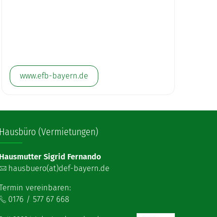
www.efb-bayern.de
Hausbüro (Vermietungen)
Hausmutter Sigrid Fernando
hausbuero(at)def-bayern.de
Termin vereinbaren:
0176 / 577 67 668