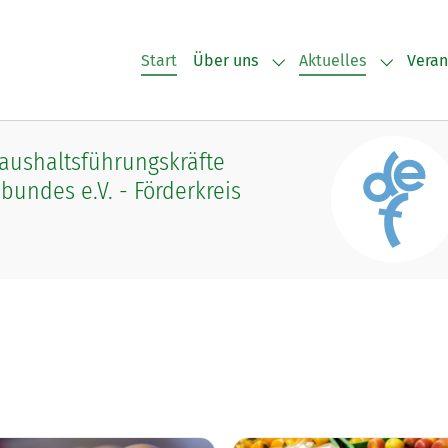
Start
Über uns
Aktuelles
Veran
Submenu for "Über uns
Submenu 
Haushaltsführungskräfte
undes e.V. - Förderkreis