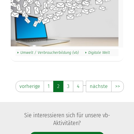
Umwelt / Verbraucherbildung (vb)
Digitale Welt
…
vorherige
1
2
3
4
nächste
>>
Sie interessieren sich für unsere vb-
Aktivitäten?